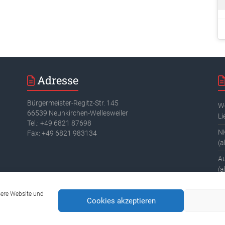
Adresse
Bürgermeister-Regitz-Str. 145
We
66539 Neunkirchen-Wellesweiler
Li
Tel.: +49 6821 87698
NK
Fax: +49 6821 983134
(a
A
(a
Fi
On
sere Website und
Cookies akzeptieren