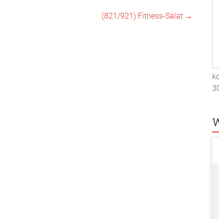
(821/921) Fitness-Salat
→
ko
3
W