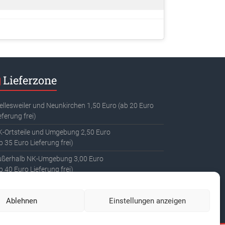
Lieferzone
llesweiler und Neunkirchen 1,50 Euro (ab 20 Euro
eferung frei)
-Ortsteile und Umgebung 2,50 Euro
b 35 Euro Lieferung frei)
ußerhalb NK-Umgebung 3,00 Euro
b 40 Euro Lieferung frei)
rmen und Büros Lieferung frei (Bitte bei
linebestellungen bei Bemerkungen angeben)
Ablehnen
Einstellungen anzeigen