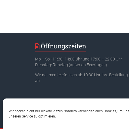
Öffnungszeiten
Mo – So : 11:30 -14:00 Uhr und 17:00 – 22:00 Uhr
Dienstag: Ruhetag (außer an Feiertagen)
Wir nehmen telefonisch ab 10:30 Uhr Ihre Bestellung
an.
Wir backen nicht nur leckere Pizzen, sondern verwenden auch Cookies, um un
unseren Service zu optimieren.