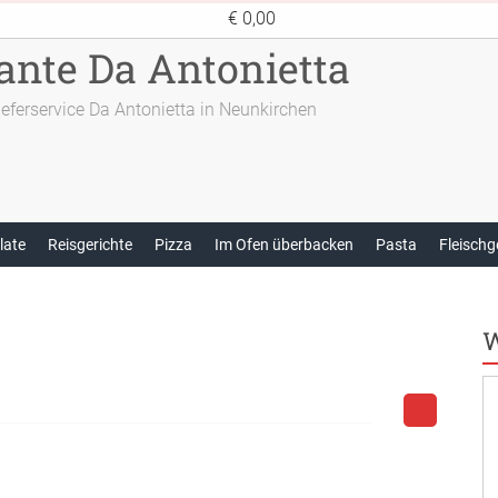
€ 0,00
ante Da Antonietta
ieferservice Da Antonietta in Neunkirchen
late
Reisgerichte
Pizza
Im Ofen überbacken
Pasta
Fleischg
W