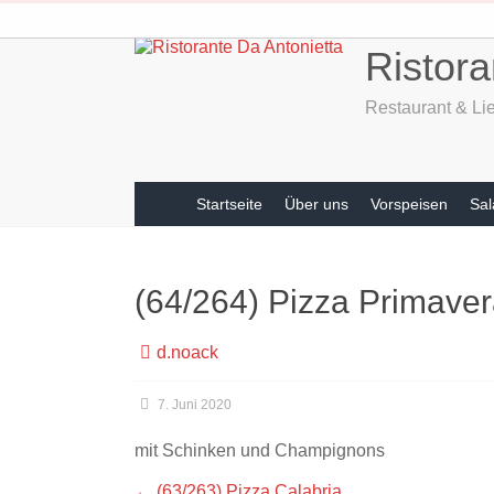
Zum
Inhalt
Ristora
springen
Restaurant & Lie
Startseite
Über uns
Vorspeisen
Sal
(64/264) Pizza Primave
d.noack
7. Juni 2020
mit Schinken und Champignons
←
(63/263) Pizza Calabria