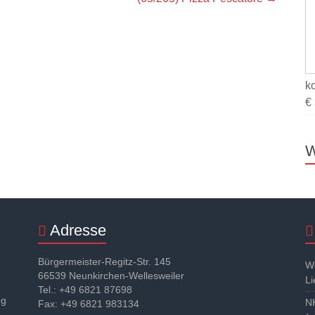
k
€
W
Adresse
Bürgermeister-Regitz-Str. 145
We
66539 Neunkirchen-Wellesweiler
Li
Tel.: +49 6821 87698
ng
N
Fax: +49 6821 983134