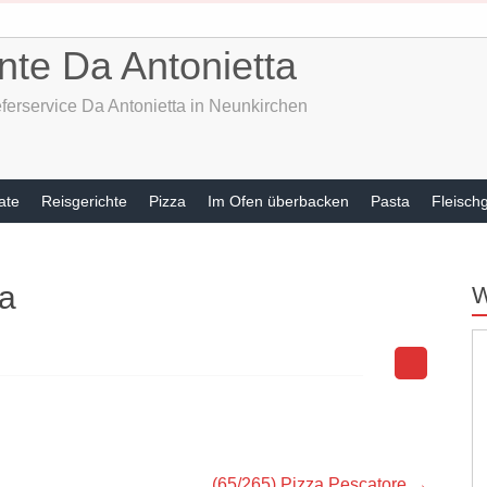
nte Da Antonietta
ferservice Da Antonietta in Neunkirchen
ate
Reisgerichte
Pizza
Im Ofen überbacken
Pasta
Fleisch
ra
W
(65/265) Pizza Pescatore
→