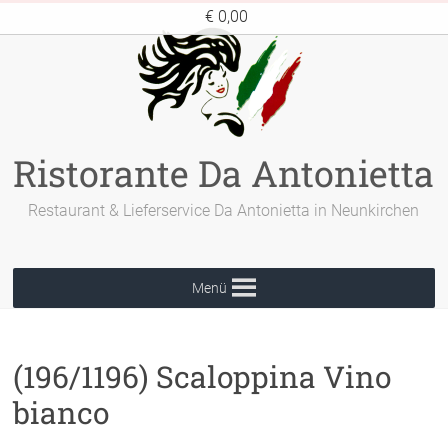
Zum
€ 0,00
Inhalt
springen
Ristorante Da Antonietta
Restaurant & Lieferservice Da Antonietta in Neunkirchen
Menü
(196/1196) Scaloppina Vino
bianco