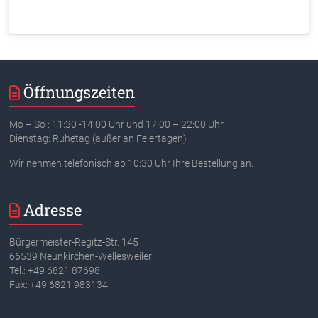
Öffnungszeiten
Mo – So : 11:30 -14:00 Uhr und 17:00 – 22:00 Uhr
Dienstag: Ruhetag (außer an Feiertagen)
Wir nehmen telefonisch ab 10:30 Uhr Ihre Bestellung an.
Adresse
Bürgermeister-Regitz-Str. 145
66539 Neunkirchen-Wellesweiler
Tel.: +49 6821 87698
Fax: +49 6821 983134