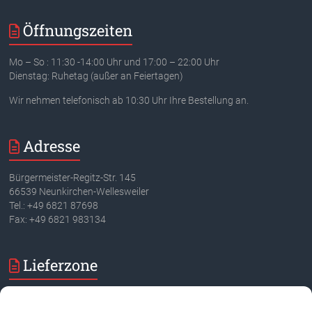
Öffnungszeiten
Mo – So : 11:30 -14:00 Uhr und 17:00 – 22:00 Uhr
Dienstag: Ruhetag (außer an Feiertagen)
Wir nehmen telefonisch ab 10:30 Uhr Ihre Bestellung an.
Adresse
Bürgermeister-Regitz-Str. 145
66539 Neunkirchen-Wellesweiler
Tel.: +49 6821 87698
Fax: +49 6821 983134
Lieferzone
Wellesweiler und Neunkirchen 1,50 Euro (ab 20 Euro Lieferung frei)