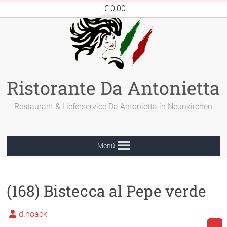
Zum
€ 0,00
Inhalt
springen
Ristorante Da Antonietta
Restaurant & Lieferservice Da Antonietta in Neunkirchen
Menü
(168) Bistecca al Pepe verde
d.noack